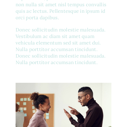
non nulla sit amet nisl tempus convallis
quis ac lectus. Pellentesque in ipsum id
orci porta dapibus.
Donec sollicitudin molestie malesuada.
Vestibulum ac diam sit amet quam
vehicula elementum sed sit amet dui.
Nulla porttitor accumsan tincidunt.
Donec sollicitudin molestie malesuada.
Nulla porttitor accumsan tincidunt.