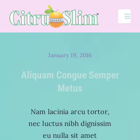
Skip
to
content
Toggl
Navig
Health Hijackers
January 19, 2016
Powerhouse Ingredients
Aliquam Congue Semper
Backed By Science
Metus
ORDER TODAY!
Nam lacinia arcu tortor,
nec luctus nibh dignissim
eu nulla sit amet