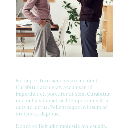
Nulla porttitor accumsan tincidunt.
Curabitur arcu erat, accumsan id
imperdiet et, porttitor at sem. Curabitur
non nulla sit amet nisl tempus convallis
quis ac lectus. Pellentesque in ipsum id
orci porta dapibus.
Donec sollicitudin molestie malesuada.